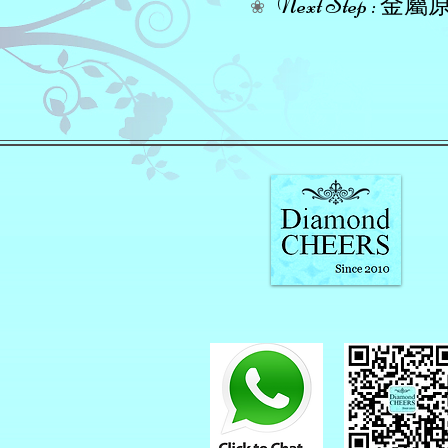
Next Step
❀