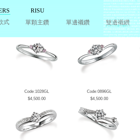
港商業登記條例在香港註冊的公司鑽石。你的交
Diamond 可靠嗎-GIA鑽石等級價錢表-
牌-GIA鑽石珠寶設計婚戒推薦款-婚戒網-鑽石
ERS
RISU
冊會計師 早前結婚我老公話想送多個鑽石吊嘴比我
official website 得知 GIA Cert
銀行經理 去過好多間珠寶店門市睇鑽石耳
碎石組合成的。所以在網上試下問下 網上鑽石, 網上
款式
單顆主鑽
單邊襯鑽
雙邊襯鑽
鑽石批發, gia report check鑽石, 鑽
買鑽石 樓上, 買鑽石 澳門, 樓上鑽石鋪, 祼
牌, 鑽石戒指款式, 戒指, 心型鑽石戒指
詢鑽石價目表如何購買鑽石, 鑽石知識, 鑽石凈度
鑽石價格, 1ct 鑽石網上鑽石網上鑽石店鑽石 網
checki primo ring, iprimo japan, iprimo pric
sang, 周生生官网鑽石價格, 鑽石價格計算,
目表鑽石知識, 鑽石等級, 買鑽石要注意什麼, 買鑽石注
白金戒指, 18k鉑金, 婚戒指鑽戒, 鑽石戒指
結婚戒指牌子, 結婚戒指價錢, 結婚戒指, tiffany結婚戒i prim
i-diamond, idiamond, blue nile, 周生生, chow 
ring, engagement ring, engagement gift, 
鑽石, 鑽石價格, 鑽石等級, 買鑽石, 買鑽石
門, 樓上鑽石鋪, 祼鑽, GIA天然鑽石chow tai foo
diamania, tiffany rings, Alren Jewell
婚戒指價錢, 訂婚戒指跟結婚戒指訂婚戒指, 
金, 鑽石, 結婚戒指環品牌 結婚戒, 結婚戒指價錢, 訂婚戒指
Forever Couple婚戒, 婚戒品牌, 婚戒物
戒, 婚戒品牌, 婚戒物语, 婚戒价格, 婚戒推薦, 
cartier結婚戒指價錢tiffany結婚戒婚
pendant, diamond earrings, pendantch
影, 花束, 花球, 酒店, 擇日, 過大禮
Code:1028GL
Code:0896GL
Price
Price
$4,500.00
$4,500.00