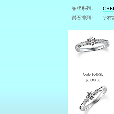
品牌系列 :
CHE
鑽石排列 :
所有
Code:1045GL
Price
$6,800.00