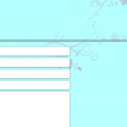
❀
uiry Form