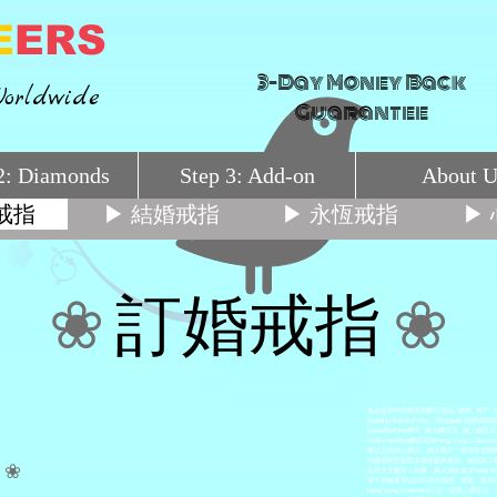
E
ERS
3-Day Money Back
orldwide
Guarantee
2: Diamonds
Step 3: Add-on
About U
戒指
客戶
▶ 結婚戒指
▶ 永恆戒指
▶
❀
❀
訂婚戒指
為您提供時尚精美的鑽石戒指, 鑽戒, 戒子,
wedding diamond ring，18k金gol
primo的tiffany鑽石, 網上鑽石店, 樓上鑽石
esdlife wedding鑽石戒指Hong Kong 
港設立的網上鑽石。網上鑽石一個原本是國
❀
的鑽石絕對是對未婚妻愛的承諾。他認識了
在是天文數字！結果，兩人決定成立Hong K
省下的錢還可以好好用在婚禮、婚宴、蜜月旅行上…
Hong Kong I-Diamond只是一家網上鑽石店。