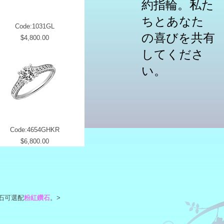
約指輪。私た
ちとあなた
Code:1031GL
の喜びを共有
Price
$4,800.00
してくださ
い。
Code:4654GHKR
Price
$6,800.00
石可選配
粉紅鑽石
。>