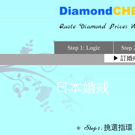
Diamond
CH
Quote Diamond Prices W
Step 1: Logic
Step 
▶ 訂婚
▶ 初階
日本婚戒
Step 1 : 挑選
指環
❀