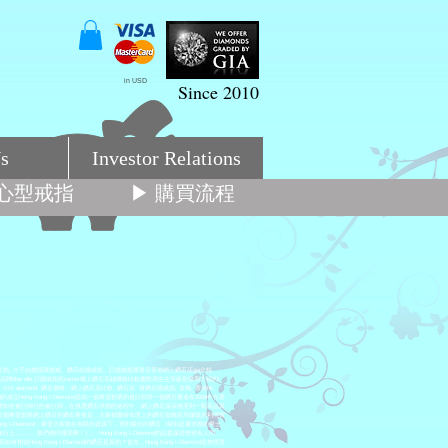
in USD
Since 2010
s
Investor Relations
 心型戒指
▶ 購買流程
 介指, 介子結婚指環婚戒、鑽石結婚戒指、訂婚戒指專賣店香港網上鑽石店gia介指
d 結婚戒指環品牌blue nile 訂婚戒指托cartier樓上鑽石店鋪價格比較趨勢周生生等級批發周大福的I
店, GIA diamond, 鑽石價格, 網上鑽石店比較, 鑽石店, 買鑽石婚戒指, 首飾, 香港hk,
I-Diamond的成立Hong Kong I-Diamond是由一個希望創業的會計師與一個鑽石業者在2008年在香
際知名會計師行的會計師，在挑選鑽石求婚的過程中，網上鑽石深深感受到一顆高品質
那個希望創業網上鑽石的鑽石業者后，大家都覺得市面上的鑽石首飾店所賺取的利潤實
ong I-Diamond，希望大家能在有限的資源下，買到最好的鑽石（特別是要求婚的男士，
……..我們身同感受啊！）。 Hong Kong I-Diamond的品質保證曾經有人問，
我如何相信Hong Kong I-Diamond的鑽石是真的？首先，Hong Kong I-Diamond是按照香