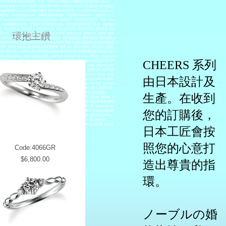
易是受香港的法律保護。而且，我們只出售擁有GIA國際認可證書的鑽石Difeee
結婚鑽戒品牌推薦-GIA鑽石-鑽戒款式推薦-鑽石價格-結婚戒指-戒指寬窄高低訂製-鑽石戒指品
價格表查詢-八心八箭品牌GIA鑽石-買GIA鑽石必訪名店-八心八顧客分享 Frances, 註
，但係結婚係Expert，個銷售員講0麥都得，原全唔Independent。最後係 GIA
 的可信性，加上 DiamondCHEERS 鑽石有第三方品質檢驗，價錢又平，因此選擇了她們。 Ms. Ava
環，個價錢都差唔多貴，又無合心意的顏色及大細，而且多數石都唔係一粒過，係由幾粒
鑽石店, 鑽石 網上, 鑽石 網上 hk, 香港 網上 鑽石, 鑽石批發商, 鑽石批發, gia
環抱主鑽
石價格, 鑽石等級, 買鑽石, 買鑽石戒指, 買鑽石要注意什麼, 買鑽石注意, 買鑽石平, 買鑽石 推薦,
鑽, GIA天然鑽石鑽戒, 鑽石戒指, 鑽石戒指價格, 鑽石戒指香港, 鑽石戒指托, 鑽石戒指品
鑽石價格鑽石價格計算鑽石價格香港鑽石價格走勢鑽石價錢 hk鑽石價錢鑽石價值鑽石價格查
, 鑽石螢光反應, 鑽石顏色淨度哪個重要, 鑽石 3ex, 鑽石 無螢光, 1卡 鑽石, 1克拉
上鑽石 網上 hk香港 網上 鑽石鑽石批發gia 鑽石批發鑽石批發商鑽石批發價gia report
e,i primo hong kong, i-primo, difeee, 狄菲, i-diamond, idiamond, blue nile ,周生生, chow sang
CHEERS 系列
 鑽石價格香港, 鑽石價格走勢, 鑽石價錢, hk鑽石價錢, 鑽石價值, 鑽石價格查詢, 鑽石價
意, 買鑽石平, 買鑽石 推薦,GIA天然鑽石18k, 18k gold, 18k金, 18k白金, 18k
, 鑽石戒指價格, 鑽石戒指香港婚戒, 婚戒品牌, 婚戒物语, 婚戒价格, 婚戒推薦, 結婚戒指,
o ring, iprimo japan, iprimo price, i primo hong kong, i-primo, difeee, 狄菲,
由日本設計及
sang sang, 周生生官网gia diamond, diamond ring, wedding ring, ring size chart, wedding
diamond gift, 日本婚介, 日本婚戒品牌, find an engagement ring, engagement rings, diamonds
戒指, 買鑽石要注意什麼, 買鑽石注意, 買鑽石平, 買鑽石 推薦, 買鑽石 樓上, 買鑽石 澳
k, 周大福, 周大福官网, ctf, pandora, tiffany and co, cartier, 卡地亞戒指價錢,
生產。在收到
ery, SY Diamond, Lovebird Diamond, Jolie Creme訂婚戒指, 訂婚戒, 訂婚介子, 訂婚戒, 結婚戒, 訂
訂婚戒, 訂婚介子, 訂婚戒, 結婚戒, 訂婚戒指價錢, 訂婚戒指跟結婚戒指訂婚戒指價錢白
跟結婚戒指Ns Luxury, MaBelle, Buy Diamond, mblife, De Beers, bloves,
您的訂購後，
语, 婚戒价格, 婚戒推薦, 結婚戒指, 結婚戒指牌子, 結婚戒指價錢, 結婚戒指, tiffany結婚戒婚
結婚戒指, 結婚戒指牌子, 結婚戒指價錢, 結婚戒指, tiffany結婚戒 結婚戒指, tiffany,
戒推薦結婚戒指牌子訂婚戒指跟結婚戒指心型鑽石心型鑽戒鑽石耳環, 鑽石吊嘴, diamond
ow tai fook, 周大福, 周大福官网, ctf, pandora結婚指南, 商戶, esdlife wedding, 婚紗展, 婚紗攝
日本工匠會按
照您的心意打
Code:4066GR
Price
$6,800.00
造出尊貴的指
環。
ノーブルの婚