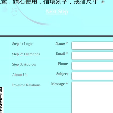
 : 金屬原素﹑鑽石使用﹑指環刻字﹑戒指尺寸
❀
Next Step
❀
Enq
Name *
Step 1: Logic
Email *
Step 2: Diamonds
Phone
Step 3: Add-on
Subject
About Us
Message *
Investor Relations